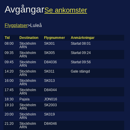
Avgångar
Se ankomster
Flygplatser
>
Luleå
Tid
Destination
Flygnummer
Anmärkningar
08:00
Stockholm
SK001
Startat 08:01
ARN
09:35
Stockholm
SK005
Startat 09:24
ARN
09:45
Stockholm
D84036
Startat 09:56
ARN
14:20
Stockholm
SK011
Gate stängd
ARN
16:00
Stockholm
SK013
ARN
17:45
Stockholm
D84044
ARN
18:30
Pajala
JON016
19:10
Stockholm
SK2003
ARN
20:00
Stockholm
SK019
ARN
21:20
Stockholm
D84046
ARN