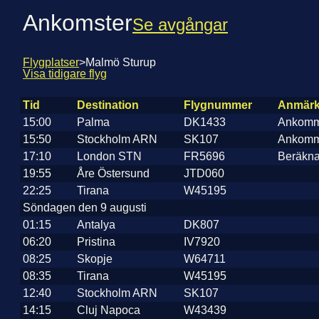
Ankomster
Se avgångar
Flygplatser
>
Malmö Sturup
Visa tidigare flyg
Tid
Destination
Flygnummer
Anmärk
15:00
Palma
DK1433
Ankomm
15:50
Stockholm ARN
SK107
Ankomm
17:10
London STN
FR5696
Beräkna
19:55
Åre Östersund
JTD060
22:25
Tirana
W45195
Söndagen den 9 augusti
01:15
Antalya
DK807
06:20
Pristina
IV7920
08:25
Skopje
W64711
08:35
Tirana
W45195
12:40
Stockholm ARN
SK107
14:15
Cluj Napoca
W43439