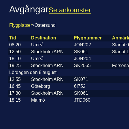
Avgångar
Se ankomster
Flygplatser
>
Östersund
Tid
Destination
Flygnummer
Anmärk
08:20
Umeå
JON202
Startat 
12:50
Stockholm ARN
SK061
Startat 
18:10
Umeå
JON204
19:25
Stockholm ARN
SK2065
Försenad
Lördagen den 8 augusti
12:55
Stockholm ARN
SK071
16:45
Göteborg
6I752
17:30
Stockholm ARN
SK061
18:15
Malmö
JTD060