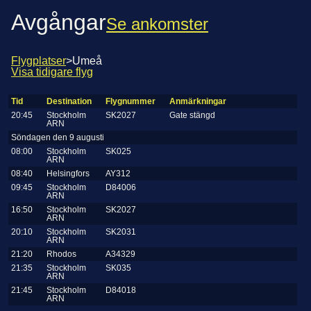
Avgångar
Se ankomster
Flygplatser
>
Umeå
Visa tidigare flyg
Tid
Destination
Flygnummer
Anmärkningar
20:45
Stockholm
SK2027
Gate stängd
ARN
Söndagen den 9 augusti
08:00
Stockholm
SK025
ARN
08:40
Helsingfors
AY312
09:45
Stockholm
D84006
ARN
16:50
Stockholm
SK2027
ARN
20:10
Stockholm
SK2031
ARN
21:20
Rhodos
A34329
21:35
Stockholm
SK035
ARN
21:45
Stockholm
D84018
ARN