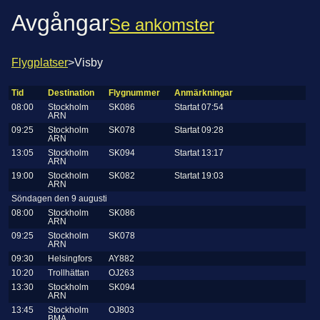
Avgångar
Se ankomster
Flygplatser
>
Visby
Tid
Destination
Flygnummer
Anmärkningar
08:00
Stockholm
SK086
Startat 07:54
ARN
09:25
Stockholm
SK078
Startat 09:28
ARN
13:05
Stockholm
SK094
Startat 13:17
ARN
19:00
Stockholm
SK082
Startat 19:03
ARN
Söndagen den 9 augusti
08:00
Stockholm
SK086
ARN
09:25
Stockholm
SK078
ARN
09:30
Helsingfors
AY882
10:20
Trollhättan
OJ263
13:30
Stockholm
SK094
ARN
13:45
Stockholm
OJ803
BMA